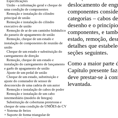
Especificações
deslocamento de eng
União - a informação geral e cheque de
uma condição de componentes
componentes conside
Remoção e instalação do cilindro
categorias – cabos d
principal de união
Remoção e instalação do cilindro
desenho e o princípi
executivo de união
Remoção de ar de um caminho hidráulico
componentes, e tamb
do passeio de apagamento de união
estado, remoção, de
Remoção, cheque de um estado e
instalação de componentes de reunião de
detalhes que estabel
união
seções seguintes.
Cheque de um estado e substituição do
carregamento de direção
Remoção, cheque de um estado e
Como a maior parte d
instalação do carregamento de lançamento
e garfo de apagamento de união
Capítulo presente faz
Ajuste de um pedal de união
deve prestar-se à con
Cheque de um estado, substituição e
ajuste do comutador de sensor de
levantada.
desconexão de uma cadeia de um autor
Remoção e instalação de cabos de poder
Remoção e instalação de um cabo
intermediário (modelo de Integra)
Substituição de coberturas protetoras e
cheque de uma condição de UNIÕES de CV
+ Sistema de freios
+ Suporte de forma triangular de