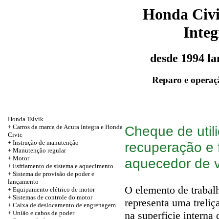
Honda Civ
Integ
desde 1994 l
Reparo e operaç
Honda Tsivik
+ Carros da marca de Acura Integra e Honda
Cheque de util
Civic
+ Instrução de manutenção
recuperação e
+
Manutenção regular
+
Motor
aquecedor de vi
+ Esfriamento de sistema e aquecimento
+ Sistema de provisão de poder e
lançamento
O elemento de trabal
+ Equipamento elétrico de motor
+ Sistemas de controle do motor
representa uma treliç
+ Caixa de deslocamento de engrenagem
+
União e cabos de poder
na superfície intern