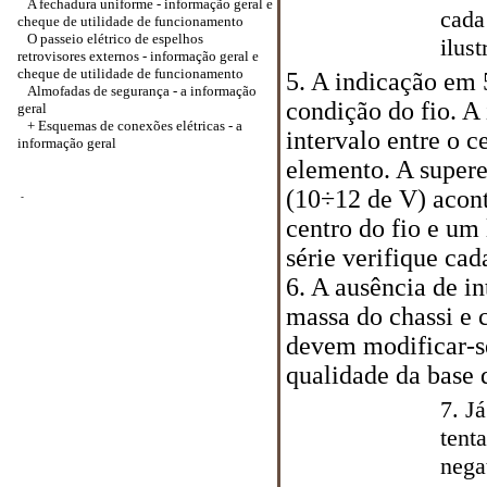
A fechadura uniforme - informação geral e
cada
cheque de utilidade de funcionamento
O passeio elétrico de espelhos
ilus
retrovisores externos - informação geral e
cheque de utilidade de funcionamento
5. A indicação em 
Almofadas de segurança - a informação
condição do fio. A 
geral
+ Esquemas de conexões elétricas - a
intervalo entre o c
informação geral
elemento. A supere
(10÷12 de V) acont
-
centro do fio e um
série verifique cad
6. A ausência de i
massa do chassi e 
devem modificar-se
qualidade da base d
7. J
tent
nega