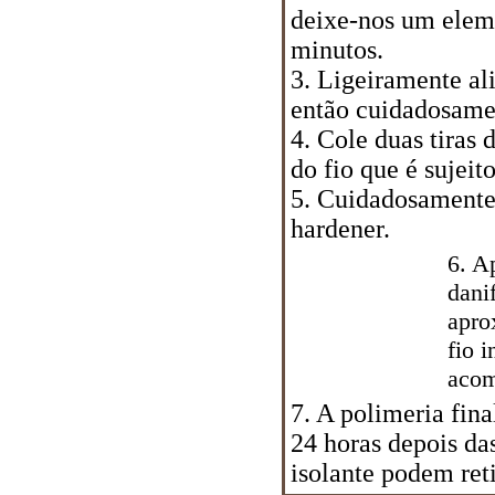
deixe-nos um eleme
minutos.
3. Ligeiramente ali
então cuidadosamen
4. Cole duas tiras 
do fio que é sujeit
5. Cuidadosamente
hardener.
6. A
dani
apro
fio i
acom
7. A polimeria fin
24 horas depois das
isolante podem reti