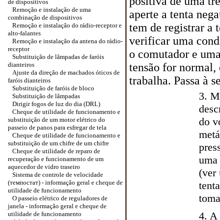
positiva de uma tr
de dispositivos
Remoção e instalação de uma
aperte a tenta nega
combinação de dispositivos
tem de registrar a 
Remoção e instalação do rádio-receptor e
alto-falantes
verificar uma cond
Remoção e instalação da antena do rádio-
receptor
o comutador e uma 
Substituição de lâmpadas de faróis
dianteiros
tensão for normal,
Ajuste da direção de machados óticos de
trabalha. Passa à s
faróis dianteiros
Substituição de faróis de bloco
3. M
Substituição de lâmpadas
Dirigir fogos de luz do dia (DRL)
desc
Cheque de utilidade de funcionamento e
do v
substituição de um motor elétrico do
passeio de panos para esfregar de tela
metá
Cheque de utilidade de funcionamento e
substituição de um chifre de um chifre
pres
Cheque de utilidade de reparo de
uma 
recuperação e funcionamento de um
aquecedor de vidro traseiro
(ver
Sistema de controle de velocidade
(темпостат) - informação geral e cheque de
tent
utilidade de funcionamento
toma
O passeio elétrico de reguladores de
janela - informação geral e cheque de
4. A
utilidade de funcionamento