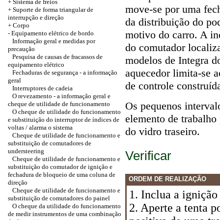
+ Sistema de freios
move-se por uma fech
+ Suporte de forma triangular de
interrupção e direção
da distribuição do p
+
Corpo
motivo do carro. A i
-
Equipamento elétrico de bordo
Informação geral e medidas por
do comutador localiz
precaução
Pesquisa de causas de fracassos de
modelos de Integra d
equipamento elétrico
aquecedor limita-se 
Fechaduras de segurança - a informação
geral
de controle construíd
Interruptores de cadeia
O revezamento - a informação geral e
Os pequenos intervalo
cheque de utilidade de funcionamento
O cheque de utilidade do funcionamento
elemento de trabalho
e substituição do interruptor de índices de
voltas / alarma o sistema
do vidro traseiro.
Cheque de utilidade de funcionamento e
substituição de comutadores de
understeering
Verificar
Cheque de utilidade de funcionamento e
substituição do comutador de ignição e
fechadura de bloqueio de uma coluna de
ORDEM DE REALIZAÇÃO
direção
Cheque de utilidade de funcionamento e
1. Inclua a ignição
substituição de comutadores do painel
2. Aperte a tenta 
O cheque da utilidade do funcionamento
de medir instrumentos de uma combinação