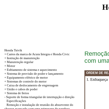
H
Honda Tsivik
Remoção 
+ Carros da marca de Acura Integra e Honda Civic
+ Instrução de manutenção
com uma 
+
Manutenção regular
+
Motor
+ Esfriamento de sistema e aquecimento
ORDEM DE RE
+ Sistema de provisão de poder e lançamento
+ Equipamento elétrico de motor
1. Enfraqueça 
+ Sistemas de controle do motor
+ Caixa de deslocamento de engrenagem
+
União e cabos de poder
+
Sistema de freios
-
Suporte de forma triangular de interrupção e direção
Especificações
Remoção e instalação de reunião do absorvente do
choque avançado com uma primavera de parafuso