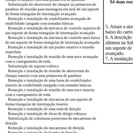
Só duas noze
Substituição do absorvente do choque ou primavera de
parafuso de reunião para montagem em rack de um suporte
de forma triangular de interrupção avançado
Remoção e instalação do estabilizador avançado de
estabilidade zangada com tomadas básicas
5. Atrase a al
Remoção e instalação da alavanca de controle superior de
baixo do carro
um suporte de forma triangular de interrupção avançado
6. A descriçã
Remoção e instalação da alavanca de controle mais baixa
de um suporte de forma triangular de interrupção avançado
afirmou na Su
Remoção e instalação de um punho rotativo e reunião
um suporte de 
stupichny
avançado.
Remoção e instalação de reunião de uma nave avançada
7. A instalação
com o carregamento de roda
Substituição de suporte esférico
Remoção e instalação de reunião do absorvente do
choque traseiro com uma primavera de parafuso
Remoção e instalação de uma barra do estabilizador
traseiro de estabilidade zangada com tomadas básicas
Remoção e instalação de reunião de uma nave traseira
com o carregamento de roda
Remoção e instalação de alavancas de um suporte de
forma triangular de interrupção traseiro
Remoção e instalação de uma roda de direção
Remoção e instalação de dicas de dirigir esboços
Substituição de coberturas protetoras do mecanismo de
direção
Remoção e instalação do mecanismo de direção
Remoção e instalação da bomba de direção