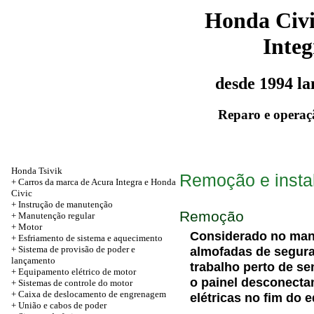
Honda Civ
Integ
desde 1994 l
Reparo e operaç
Honda Tsivik
Remoção e insta
+ Carros da marca de Acura Integra e Honda
Civic
+ Instrução de manutenção
Remoção
+
Manutenção regular
+
Motor
Considerado no manu
+ Esfriamento de sistema e aquecimento
+ Sistema de provisão de poder e
almofadas de segura
lançamento
trabalho perto de s
+ Equipamento elétrico de motor
o painel desconect
+ Sistemas de controle do motor
+ Caixa de deslocamento de engrenagem
elétricas no fim do 
+
União e cabos de poder