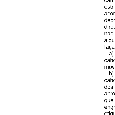
camb
estr
acom
dep
dire
não
algu
faça
a) 
cabo
movi
b) 
cabo
dos 
apr
que 
eng
etiq