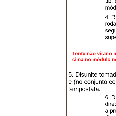
3b. 
mód
4. R
roda
seg
supe
Tente não virar o
cima no módulo ne
5. Disunite tomad
e (no conjunto c
tempostata.
6. D
dire
a pr