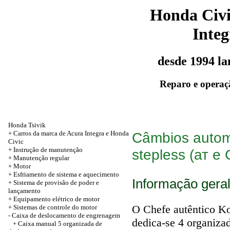
Honda Civ
Integ
desde 1994 l
Reparo e operaç
Honda Tsivik
+ Carros da marca de Acura Integra e Honda
Câmbios autom
Civic
+ Instrução de manutenção
stepless (ат e
+
Manutenção regular
+
Motor
+ Esfriamento de sistema e aquecimento
Informação gera
+ Sistema de provisão de poder e
lançamento
+ Equipamento elétrico de motor
O Chefe autêntico K
+
Sistemas de controle do motor
-
Caixa de deslocamento de engrenagem
dedica-se 4 organiza
+ Caixa manual 5 organizada de