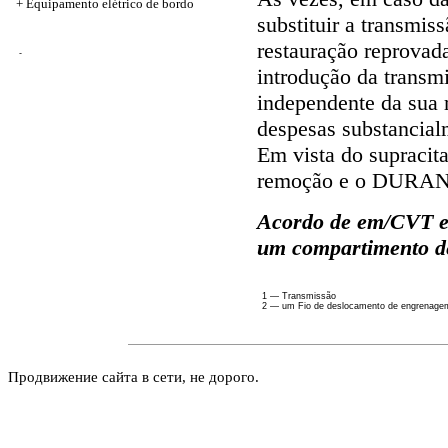
+ Equipamento elétrico de bordo
substituir a transmis
restauração reprovad
-
introdução da transmi
independente da sua 
despesas substancial
Em vista do supracit
remoção e o DURANTE
Acordo de em/CVT e
um compartimento de
1 — Transmissão
2 — um Fio de deslocamento de engrenage
Продвижение сайта в сети, не дорого.