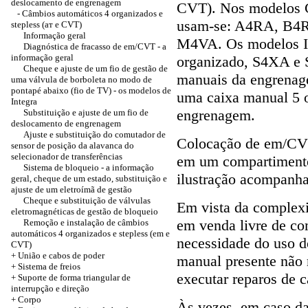
deslocamento de engrenagem
CVT). Nos modelos Cí
- Câmbios automáticos 4 organizados e
usam-se: A4RA, B4R
stepless (ат e CVT)
Informação geral
M4VA. Os modelos I
Diagnóstica de fracasso de em/CVT - a
informação geral
organizado, S4XA e 
Cheque e ajuste de um fio de gestão de
manuais da engrenag
uma válvula de borboleta no modo de
pontapé abaixo (fio de TV) - os modelos de
uma caixa manual 5 
Integra
engrenagem.
Substituição e ajuste de um fio de
deslocamento de engrenagem
Ajuste e substituição do comutador de
Colocação de em/CV
sensor de posição da alavanca do
selecionador de transferências
em um compartimento
Sistema de bloqueio - a informação
ilustração acompanha
geral, cheque de um estado, substituição e
ajuste de um eletroímã de gestão
Cheque e substituição de válvulas
Em vista da complex
eletromagnéticas de gestão de bloqueio
em venda livre de co
Remoção e instalação de câmbios
automáticos 4 organizados e stepless (em e
necessidade do uso d
CVT)
+
União e cabos de poder
manual presente não 
+ Sistema de freios
executar reparos de c
+ Suporte de forma triangular de
interrupção e direção
+
Corpo
Às vezes, em caso da