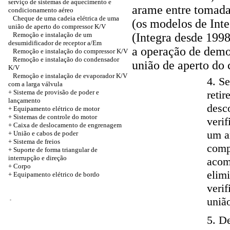
serviço de sistemas de aquecimento e
arame entre tomada
condicionamento aéreo
Cheque de uma cadeia elétrica de uma
(os modelos de Inte
união de aperto do compressor K/V
Remoção e instalação de um
(Integra desde 199
desumidificador de receptor a/Em
a operação de demo
Remoção e instalação do compressor K/V
Remoção e instalação do condensador
união de aperto do 
K/V
Remoção e instalação de evaporador K/V
4. Se
com a larga válvula
+ Sistema de provisão de poder e
reti
lançamento
desc
+ Equipamento elétrico de motor
+ Sistemas de controle do motor
verif
+ Caixa de deslocamento de engrenagem
um a
+
União e cabos de poder
+ Sistema de freios
comp
+ Suporte de forma triangular de
interrupção e direção
acom
+
Corpo
elim
+ Equipamento elétrico de bordo
veri
uniã
-
5. D