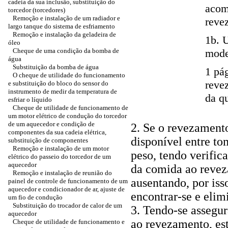
cadeia da sua inclusão, substituição do
acom
torcedor (torcedores)
Remoção e instalação de um radiador e
reve
largo tanque do sistema de esfriamento
Remoção e instalação da geladeira de
1b. 
óleo
Cheque de uma condição da bomba de
mode
água
Substituição da bomba de água
1 pá
O cheque de utilidade do funcionamento
reve
e substituição do bloco do sensor do
instrumento de medir da temperatura de
da qu
esfriar o líquido
Cheque de utilidade de funcionamento de
um motor elétrico de condução do torcedor
de um aquecedor e condição de
2. Se o revezamento
componentes da sua cadeia elétrica,
disponível entre to
substituição de componentes
Remoção e instalação de um motor
peso, tendo verific
elétrico do passeio do torcedor de um
aquecedor
da comida ao reveza
Remoção e instalação de reunião do
ausentando, por iss
painel de controle de funcionamento de um
aquecedor e condicionador de ar, ajuste de
encontrar-se e elimi
um fio de condução
Substituição do trocador de calor de um
3. Tendo-se assegur
aquecedor
ao revezamento, es
Cheque de utilidade de funcionamento e