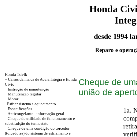
Honda Civ
Integ
desde 1994 l
Reparo e operaç
Honda Tsivik
+ Carros da marca de Acura Integra e Honda
Cheque de uma
Civic
+ Instrução de manutenção
união de apert
+
Manutenção regular
+
Motor
-
Esfriar sistema e aquecimento
Especificações
1a. 
Anticongelante - informação geral
comp
Cheque de utilidade de funcionamento e
substituição do termostato
reti
Cheque de uma condição do torcedor
verif
(torcedores) do sistema de esfriamento e