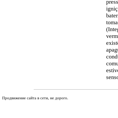
pres
igniç
bater
toma
(Int
verme
exist
apag
cond
comu
esti
sens
Продвижение сайта в сети, не дорого.