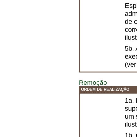
Esp
adm
de 
cor
ilu
5b.
exe
(ve
Remoção
ORDEM DE REALIZAÇÃO
1a. 
supo
um 
ilu
1b.