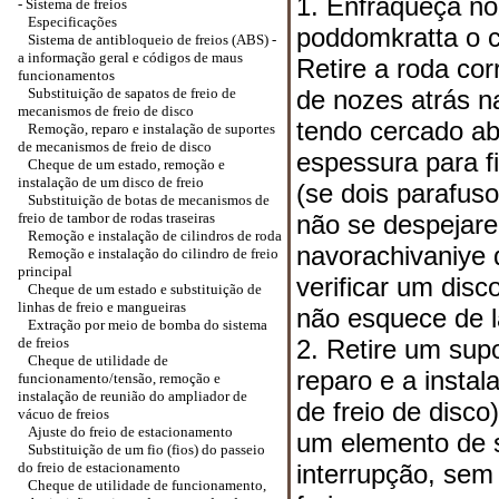
1. Enfraqueça no
-
Sistema de freios
Especificações
poddomkratta o c
Sistema de antibloqueio de freios (ABS) -
a informação geral e códigos de maus
Retire a roda co
funcionamentos
Substituição de sapatos de freio de
de nozes atrás n
mecanismos de freio de disco
tendo cercado ab
Remoção, reparo e instalação de suportes
de mecanismos de freio de disco
espessura para fi
Cheque de um estado, remoção e
instalação de um disco de freio
(se dois parafus
Substituição de botas de mecanismos de
freio de tambor de rodas traseiras
não se despejar
Remoção e instalação de cilindros de roda
navorachivaniye
Remoção e instalação do cilindro de freio
principal
verificar um disc
Cheque de um estado e substituição de
linhas de freio e mangueiras
não esquece de l
Extração por meio de bomba do sistema
de freios
2. Retire um sup
Cheque de utilidade de
reparo e a insta
funcionamento/tensão, remoção e
instalação de reunião do ampliador de
de freio de disc
vácuo de freios
Ajuste do freio de estacionamento
um elemento de s
Substituição de um fio (fios) do passeio
do freio de estacionamento
interrupção, se
Cheque de utilidade de funcionamento,