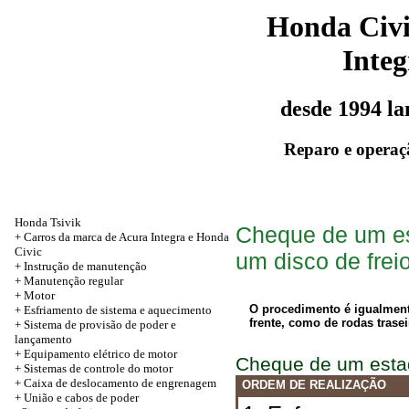
Honda Civ
Integ
desde 1994 l
Reparo e operaç
Honda Tsivik
Cheque de um es
+ Carros da marca de Acura Integra e Honda
Civic
um disco de frei
+ Instrução de manutenção
+
Manutenção regular
+
Motor
O procedimento é igualmente
+ Esfriamento de sistema e aquecimento
frente, como de rodas trasei
+ Sistema de provisão de poder e
lançamento
+ Equipamento elétrico de motor
Cheque de um esta
+ Sistemas de controle do motor
+ Caixa de deslocamento de engrenagem
ORDEM DE REALIZAÇÃO
+
União e cabos de poder