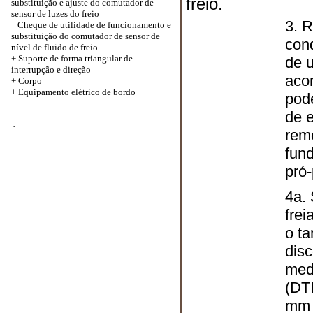
freio.
substituição e ajuste do comutador de
sensor de luzes do freio
3. R
Cheque de utilidade de funcionamento e
substituição do comutador de sensor de
cond
nível de fluido de freio
+ Suporte de forma triangular de
de u
interrupção e direção
aco
+
Corpo
+ Equipamento elétrico de bordo
pod
de e
-
rem
fun
pró-
4a.
frei
o t
disc
medi
(DT
mm 