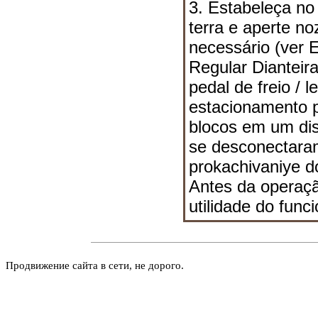
3. Estabeleça no
terra e aperte n
necessário (ver 
Regular Dianteir
pedal de freio / 
estacionamento p
blocos em um dis
se desconectara
prokachivaniye d
Antes da operação
utilidade do func
Продвижение сайта в сети, не дорого.