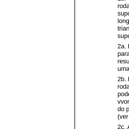
roda
supo
long
tria
supo
2a.
par
resu
uma
2b.
roda
pode
vvor
do 
(ve
2c.