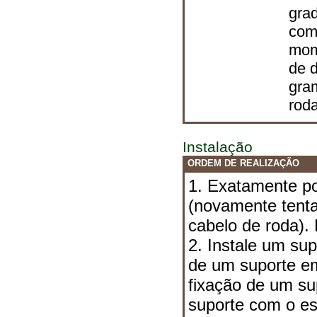
gra
com
mom
de d
gra
rod
Instalação
ORDEM DE REALIZAÇÃO
1. Exatamente p
(novamente tent
cabelo de roda).
2. Instale um sup
de um suporte em
fixação de um su
suporte com o es