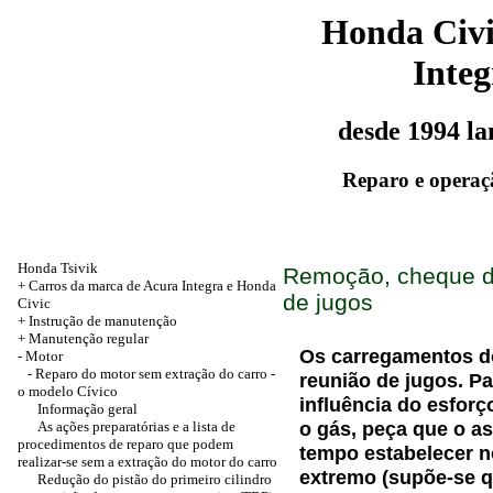
Honda Civ
Integ
desde 1994 l
Reparo e operaç
Honda Tsivik
Remoção, cheque de
+ Carros da marca de Acura Integra e Honda
de jugos
Civic
+ Instrução de manutenção
+
Manutenção regular
Os carregamentos d
-
Motor
- Reparo do motor sem extração do carro -
reunião de jugos. Pa
o modelo Cívico
influência do esforç
Informação geral
o gás, peça que o 
As ações preparatórias e a lista de
procedimentos de reparo que podem
tempo estabelecer n
realizar-se sem a extração do motor do carro
extremo (supõe-se qu
Redução do pistão do primeiro cilindro