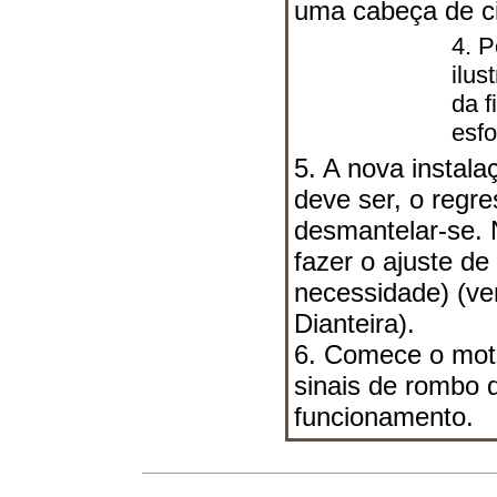
uma cabeça de ci
4. P
ilu
da f
esfo
5. A nova instal
deve ser, o regr
desmantelar-se.
fazer o ajuste de
necessidade) (ve
Dianteira).
6. Comece o motor
sinais de rombo d
funcionamento.