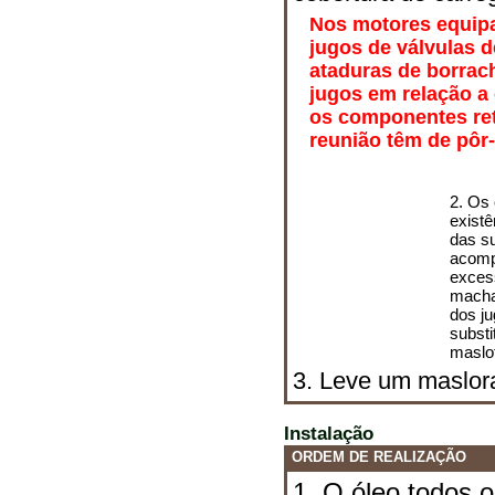
Nos motores equipa
jugos de válvulas 
ataduras de borrac
jugos em relação a
os componentes ret
reunião têm de pôr-
2. Os
existê
das su
acompa
exces
macha
dos ju
subst
maslo
3. Leve um maslora
Instalação
ORDEM DE REALIZAÇÃO
1. O óleo todos 