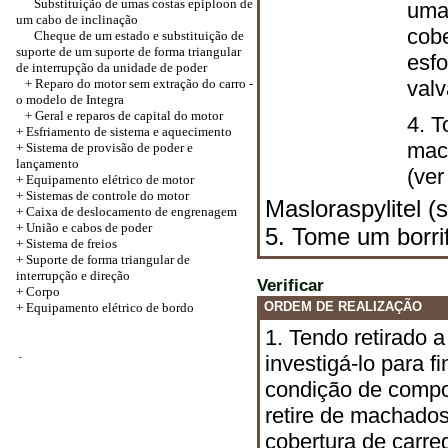
Substituição de umas costas epiploon de
uma 
um cabo de inclinação
cob
Cheque de um estado e substituição de
suporte de um suporte de forma triangular
esfo
de interrupção da unidade de poder
+ Reparo do motor sem extração do carro -
valv
o modelo de Integra
+ Geral e reparos de capital do motor
4. 
+ Esfriamento de sistema e aquecimento
mac
+ Sistema de provisão de poder e
lançamento
(ver
+ Equipamento elétrico de motor
+ Sistemas de controle do motor
Masloraspylitel 
+ Caixa de deslocamento de engrenagem
+
União e cabos de poder
5. Tome um borri
+ Sistema de freios
+ Suporte de forma triangular de
interrupção e direção
Verificar
+
Corpo
ORDEM DE REALIZAÇÃO
+ Equipamento elétrico de bordo
1. Tendo retirado a
investigá-lo para 
-
condição de compo
retire de machado
cobertura de carr