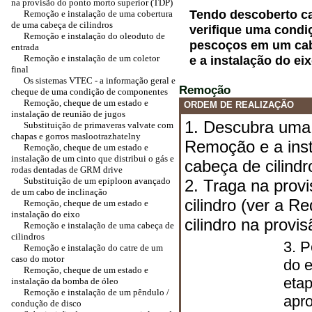
na provisão do ponto morto superior (TDP)
Tendo descoberto ca
Remoção e instalação de uma cobertura
de uma cabeça de cilindros
verifique uma condi
Remoção e instalação do oleoduto de
pescoços em um cab
entrada
Remoção e instalação de um coletor
e a instalação do eix
final
Os sistemas VTEC - a informação geral e
Remoção
cheque de uma condição de componentes
Remoção, cheque de um estado e
ORDEM DE REALIZAÇÃO
instalação de reunião de jugos
1. Descubra uma 
Substituição de primaveras valvate com
chapas e gorros maslootrazhatelny
Remoção e a ins
Remoção, cheque de um estado e
instalação de um cinto que distribui o gás e
cabeça de cilindr
rodas dentadas de GRM drive
Substituição de um epiploon avançado
2. Traga na prov
de um cabo de inclinação
cilindro (ver a R
Remoção, cheque de um estado e
instalação do eixo
cilindro na provi
Remoção e instalação de uma cabeça de
cilindros
3. P
Remoção e instalação do catre de um
caso do motor
do e
Remoção, cheque de um estado e
etap
instalação da bomba de óleo
Remoção e instalação de um pêndulo /
apro
condução de disco