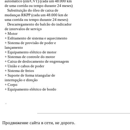
automático (em/CVT) (cada um 48.000 km
de uma corrida ou tempo durante 24 meses)
Substituição do óleo de caixa de
mudanças RKPP (cada um 48.000 km de
uma corrida ou tempo durante 24 meses)
Descarregamento do balcão do indicador
de intervalos de serviço
+
Motor
+ Esfriamento de sistema e aquecimento
+ Sistema de provisão de poder e
lançamento
+ Equipamento elétrico de motor
+ Sistemas de controle do motor
+ Caixa de deslocamento de engrenagem
+
União e cabos de poder
+ Sistema de freios
+ Suporte de forma triangular de
interrupção e direção
+
Corpo
+ Equipamento elétrico de bordo
-
Продвижение сайта в сети, не дорого.