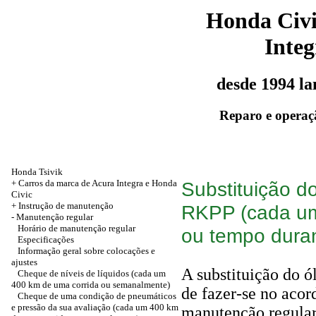
Honda Civ
Integ
desde 1994 l
Reparo e operaç
Honda Tsivik
+ Carros da marca de Acura Integra e Honda
Substituição d
Civic
+
Instrução de manutenção
RKPP (cada um
-
Manutenção regular
Horário de manutenção regular
ou tempo dura
Especificações
Informação geral sobre colocações e
ajustes
A substituição do 
Cheque de níveis de líquidos (cada um
400 km de uma corrida ou semanalmente)
de fazer-se no acor
Cheque de uma condição de pneumáticos
e pressão da sua avaliação (cada um 400 km
manutenção regular 