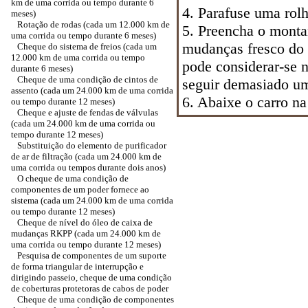
km de uma corrida ou tempo durante 6
4. Parafuse uma rolh
meses)
Rotação de rodas (cada um 12.000 km de
5. Preencha o monta
uma corrida ou tempo durante 6 meses)
mudanças fresco do 
Cheque do sistema de freios (cada um
12.000 km de uma corrida ou tempo
pode considerar-se 
durante 6 meses)
Cheque de uma condição de cintos de
seguir demasiado um
assento (cada um 24.000 km de uma corrida
6. Abaixe o carro na 
ou tempo durante 12 meses)
Cheque e ajuste de fendas de válvulas
(cada um 24.000 km de uma corrida ou
tempo durante 12 meses)
Substituição do elemento de purificador
de ar de filtração (cada um 24.000 km de
uma corrida ou tempos durante dois anos)
O cheque de uma condição de
componentes de um poder fornece ao
sistema (cada um 24.000 km de uma corrida
ou tempo durante 12 meses)
Cheque de nível do óleo de caixa de
mudanças RKPP (cada um 24.000 km de
uma corrida ou tempo durante 12 meses)
Pesquisa de componentes de um suporte
de forma triangular de interrupção e
dirigindo passeio, cheque de uma condição
de coberturas protetoras de cabos de poder
Cheque de uma condição de componentes