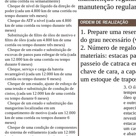
de uma corrida ou semanalmente)
manutenção regular
Cheque de nível de líquido da direção de
poder (cada um 4.800 km de uma corrida ou
tempo durante três meses)
Cheque do ATF a nível (cada um 4.800
ORDEM DE REALIZAÇÃO
km de uma corrida ou tempo durante três
meses)
1. Prepare uma rese
Substituição de filtro de óleo de motivo e
do grau necessário (
filtro de óleo (cada um 4.800 km de uma
corrida ou tempo durante três meses)
2. Número de regalo
Cheque de um estado e substituição de
materiais: estacas pa
escovas de panos para esfregar de tela (cada
um 12.000 km de uma corrida ou tempo
passeio de catraca 
durante 6 meses)
Cheque, serviço e carga da bateria
chave de cara, a ca
recarregável (cada um 12.000 km de uma
um estoque de trapos
corrida ou tempo durante 6 meses)
Cheque de um estado, ajuste de esforço de
3. O ó
uma tensão e substituição de condução de
temper
cintos, (cada um 12.000 km de uma corrida
óleo q
ou tempo durante 6 meses)
e outr
Cheque de um estado e substituição das
aqueci
mangueiras localizadas em um
compartimento de motivo (cada um 12.000
estaci
km de uma corrida ou tempos durante 6
revest
meses)
estaca
Cheque de uma condição de componentes
um cas
do sistema de esfriamento (cada um 12.000
e abai